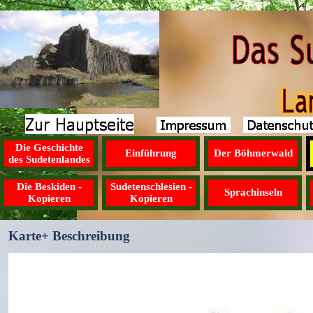
Die Geschichte
Einführung
Der Böhmerwald
des Sudetenlandes
Die Beskiden -
Sudetenschlesien -
Sprachinseln
Kopieren
Kopieren
Karte+ Beschreibung